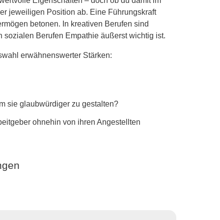
 wertvolle Eigenschaften – doch ob du damit im
r jeweiligen Position ab. Eine Führungskraft
rmögen betonen. In kreativen Berufen sind
in sozialen Berufen Empathie äußerst wichtig ist.
Auswahl erwähnenswerter Stärken:
m sie glaubwürdiger zu gestalten?
beitgeber ohnehin von ihren Angestellten
ungen